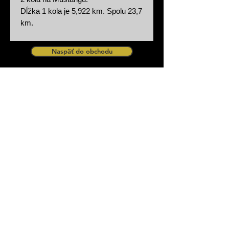
Dĺžka 1 kola je 5,922 km. Spolu 23,7
km.
Naspäť do obchodu
zurück zum Shop
Design by Procar Motorsport
Procar Motorsport s.r.o Partizanska 29,
90084 Bahon Slovakia - Slovensko