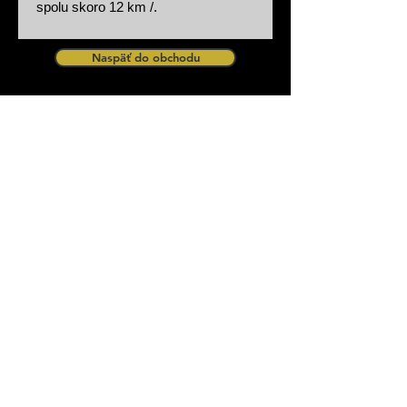
spolu skoro 12 km /.
Naspäť do obchodu
zurück zum Shop
Design by Procar Motorsport
Procar Motorsport s.r.o Partizanska 29,
90084 Bahon Slovakia - Slovensko